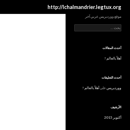
بحث
http://lchalmandrier.legtux.org
موقع ووردبريس عربي آخر
البحث عن:
أحدث المقالات
أهلاً بالعالم !
أحدث التعليقات
ووردبريس
على
أهلاً بالعالم !
الأرشيف
أكتوبر 2015