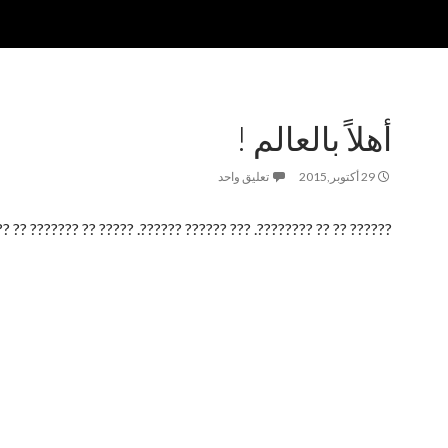
أهلاً بالعالم !
29 أكتوبر,2015
تعليق واحد
 ?? ????????. ??? ?????? ??????. ????? ?? ??????? ?? ???? ?????!